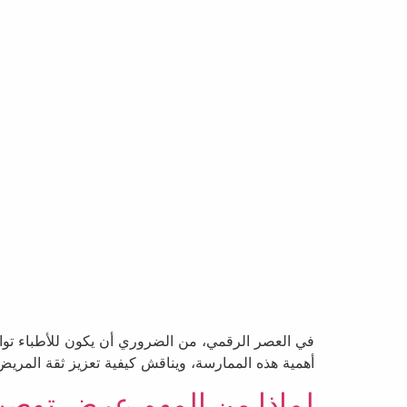
في العصر الرقمي، من الضروري أن يكون للأطباء تواج
أهمية هذه الممارسة، ويناقش كيفية تعزيز ثقة المريض،
لماذا من المهم عرض توصي