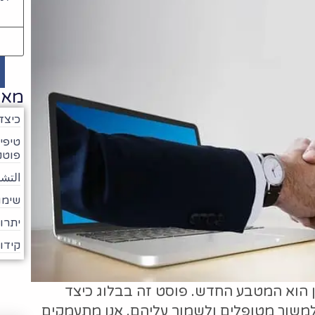
מאמ
כיצד
טיפי
פוטנ
التشد
שימו
יתרו
קידו
ן הוא המטבע החדש. פוסט זה בבלוג כיצד
י למשוך מטופלים ולשמור עליהם. אנו מתעמקים