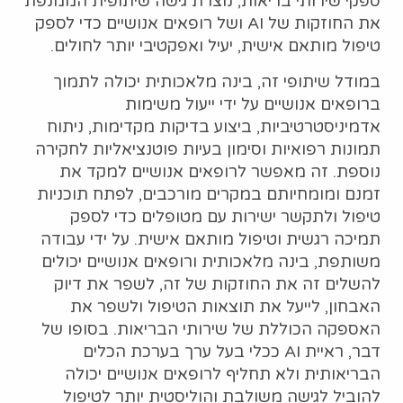
ספקי שירותי בריאות, נוצרת גישה שיתופית הממנפת
את החוזקות של AI ושל רופאים אנושיים כדי לספק
טיפול מותאם אישית, יעיל ואפקטיבי יותר לחולים.
במודל שיתופי זה, בינה מלאכותית יכולה לתמוך
ברופאים אנושיים על ידי ייעול משימות
אדמיניסטרטיביות, ביצוע בדיקות מקדימות, ניתוח
תמונות רפואיות וסימון בעיות פוטנציאליות לחקירה
נוספת. זה מאפשר לרופאים אנושיים למקד את
זמנם ומומחיותם במקרים מורכבים, לפתח תוכניות
טיפול ולתקשר ישירות עם מטופלים כדי לספק
תמיכה רגשית וטיפול מותאם אישית. על ידי עבודה
משותפת, בינה מלאכותית ורופאים אנושיים יכולים
להשלים זה את החוזקות של זה, לשפר את דיוק
האבחון, לייעל את תוצאות הטיפול ולשפר את
האספקה הכוללת של שירותי הבריאות. בסופו של
דבר, ראיית AI ככלי בעל ערך בערכת הכלים
הבריאותית ולא תחליף לרופאים אנושיים יכולה
להוביל לגישה משולבת והוליסטית יותר לטיפול